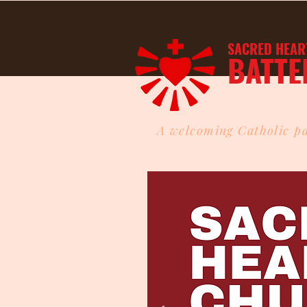
SACRED HEAR
BATTE
A welcoming Catholic pa