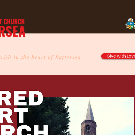
T
CHURCH
RSEA
Give with Lov
rish in the heart of Battersea