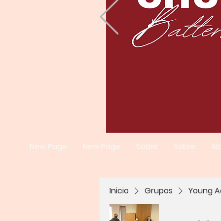
New Page
New Page
Sobre
Sobre
Ab
Inicio
Grupos
Young A