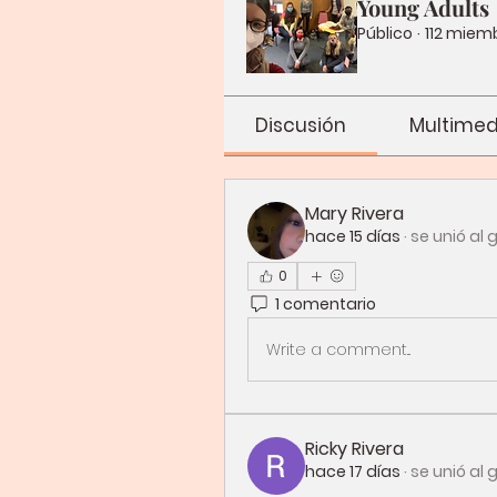
Young Adults
Público
·
112 miem
Discusión
Multimed
Mary Rivera
hace 15 días
·
se unió al 
0
1 comentario
Write a comment...
Ricky Rivera
hace 17 días
·
se unió al 