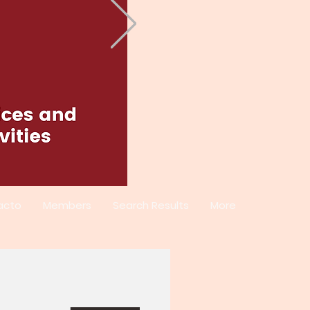
acto
Members
Search Results
More