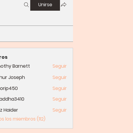
Unirse
ros
othy Barnett
Seguir
hur Joseph
Seguir
orip450
Seguir
p450
raddha3410
Seguir
dha3410
z Haider
Seguir
s los miembros (112)