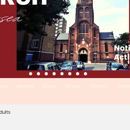
out
General
About
Grupos
Podcast
Cont
dults