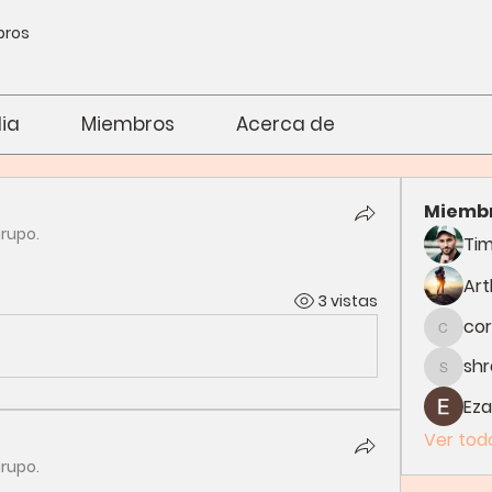
bros
ia
Miembros
Acerca de
Miemb
grupo.
Tim
Art
3 vistas
cor
corori
sh
shrad
Eza
Ver todo
grupo.